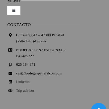
MENU
Toggle
Formas de pago
Navigation
Inicio
CONTACTO
Condiciones de venta
C/Pisuerga,42 – 47300 Peñafiel
La bodega
(Valladolid)-España
Política de privacidad
BODEGAS PEÑAFALCON SL -
Vinos
B47485727
Condiciones de uso
625 184 871
Enoturismo
casi@bodegaspenafalcon.com
Ley de cookies
Linkedin
Galeria
Trip advisor
Mapa del sitio
Videos