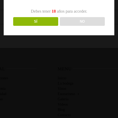
Debes tener
18
años para acceder.
SÍ
NO
AL
MENU
iones
Inicio
La bodega
enta
Vinos
cidad
Enoturismo
so
Galeria
Videos
Blog
Contacto