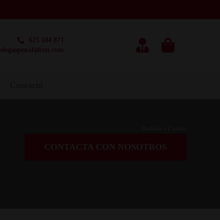
625 184 871
degaspenafalcon.com
g
Contacto
Portada
»
Carrito
CONTACTA CON NOSOTROS