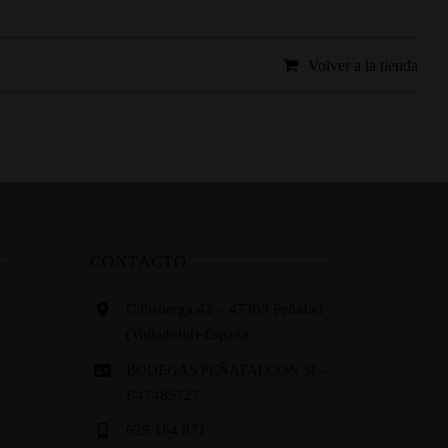
Volver a la tienda
CONTACTO
C/Pisuerga,42 – 47300 Peñafiel
(Valladolid)-España
BODEGAS PEÑAFALCON SL -
B47485727
625 184 871