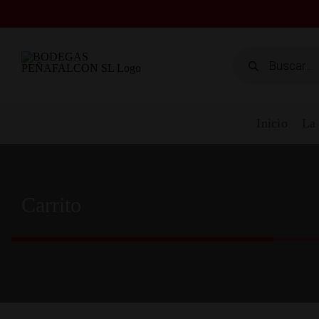
Saltar
al
contenido
Búsqueda
de
productos
Inicio
La
Carrito