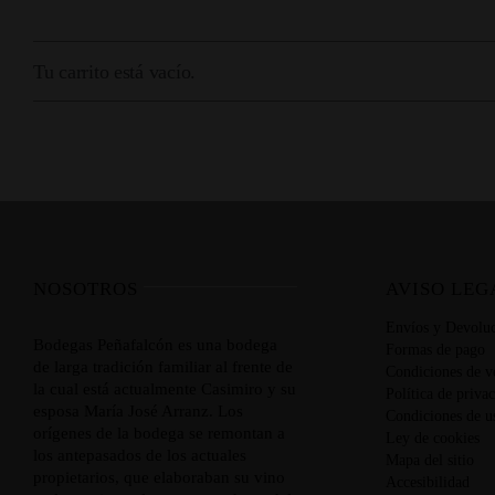
Tu carrito está vacío.
NOSOTROS
AVISO LEG
Envíos y Devoluc
Bodegas Peñafalcón es una bodega
Formas de pago
de larga tradición familiar al frente de
Condiciones de v
la cual está actualmente Casimiro y su
Política de priva
esposa María José Arranz. Los
Condiciones de u
orígenes de la bodega se remontan a
Ley de cookies
los antepasados de los actuales
Mapa del sitio
propietarios, que elaboraban su vino
Accesibilidad