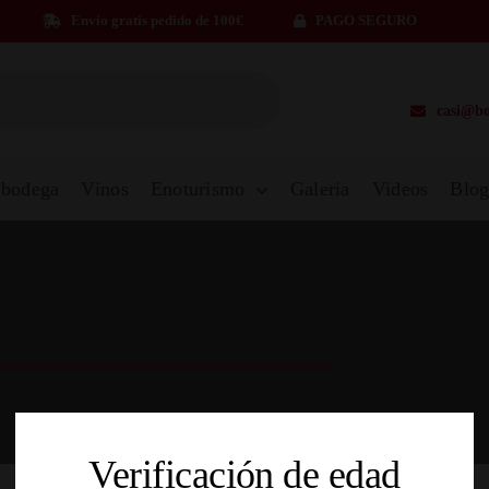
Envío gratis pedido de 100€
PAGO SEGURO
casi@bo
 bodega
Vinos
Enoturismo
Galeria
Videos
Blo
Verificación de edad