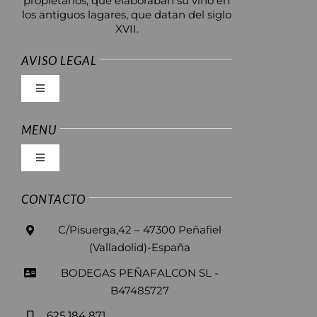
propietarios, que elaboraban su vino en
los antiguos lagares, que datan del siglo
XVII.
AVISO LEGAL
Toggle
Navigation
Envíos y Devoluciones
MENU
Toggle
Formas de pago
Navigation
Inicio
CONTACTO
Condiciones de venta
C/Pisuerga,42 – 47300 Peñafiel
La bodega
(Valladolid)-España
Política de privacidad
BODEGAS PEÑAFALCON SL -
Vinos
B47485727
Condiciones de uso
625 184 871