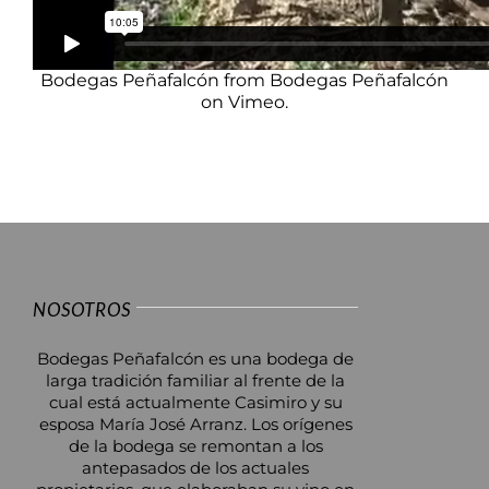
Bodegas Peñafalcón
from
Bodegas Peñafalcón
on
Vimeo
.
NOSOTROS
Bodegas Peñafalcón es una bodega de
larga tradición familiar al frente de la
cual está actualmente Casimiro y su
esposa María José Arranz. Los orígenes
de la bodega se remontan a los
antepasados de los actuales