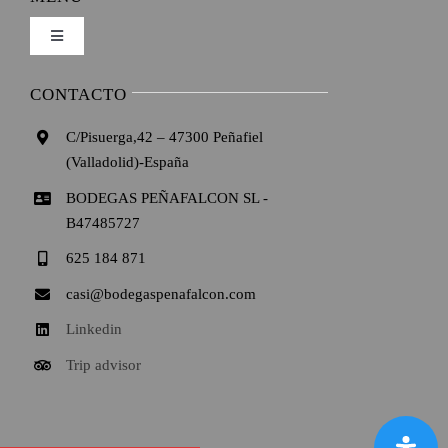
Toggle
Formas de pago
Navigation
Inicio
CONTACTO
Condiciones de venta
C/Pisuerga,42 – 47300 Peñafiel
La bodega
(Valladolid)-España
Política de privacidad
BODEGAS PEÑAFALCON SL -
Vinos
B47485727
Condiciones de uso
625 184 871
Enoturismo
casi@bodegaspenafalcon.com
Ley de cookies
Linkedin
Galeria
Trip advisor
Mapa del sitio
Videos