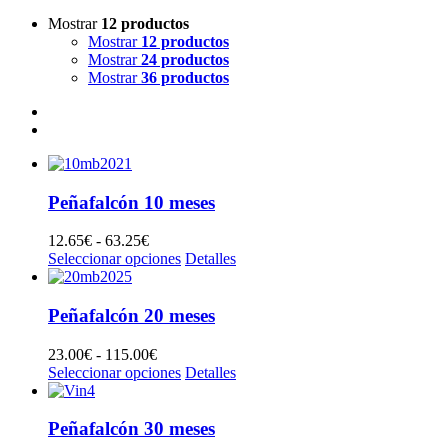
Mostrar
12 productos
Mostrar
12 productos
Mostrar
24 productos
Mostrar
36 productos
Peñafalcón 10 meses
12.65
€
-
63.25
€
Rango
Seleccionar opciones
de
Detalles
precios:
desde
12.65€
Peñafalcón 20 meses
hasta
63.25€
23.00
€
-
115.00
€
Rango
Seleccionar opciones
de
Detalles
precios:
desde
23.00€
Peñafalcón 30 meses
hasta