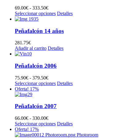
hasta
241.50€
69.00
€
-
333.50
€
Rango
Seleccionar opciones
de
Detalles
precios:
desde
69.00€
Peñafalcón 14 años
hasta
333.50€
281.75
€
Añadir al carrito
Detalles
Peñafalcón 2006
75.90
€
-
379.50
€
Rango
Seleccionar opciones
de
Detalles
Oferta! 17%
precios:
desde
75.90€
hasta
Peñafalcón 2007
379.50€
66.00
€
-
330.00
€
Rango
Seleccionar opciones
de
Detalles
Oferta! 17%
precios:
desde