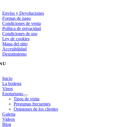
gle
igation
Envíos y Devoluciones
Formas de pago
Condiciones de venta
Política de privacidad
Condiciones de uso
Ley de cookies
Mapa del sitio
Accesibilidad
Desistimiento
NU
gle
igation
Inicio
La bodega
Vinos
Enoturismo
Tipos de visita
Preguntas frecuentes
Opiniones de los clientes
Galeria
Videos
Blog