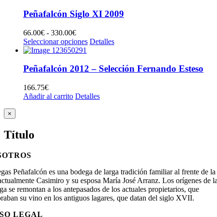
66.00€
hasta
Peñafalcón Siglo XI 2009
330.00€
66.00
€
-
330.00
€
Rango
Seleccionar opciones
de
Detalles
precios:
desde
66.00€
Peñafalcón 2012 – Selección Fernando Esteso
hasta
330.00€
166.75
€
Añadir al carrito
Detalles
Close
×
product
quick
Título
view
SOTROS
as Peñafalcón es una bodega de larga tradición familiar al frente de la
 actualmente Casimiro y su esposa María José Arranz. Los orígenes de l
a se remontan a los antepasados de los actuales propietarios, que
raban su vino en los antiguos lagares, que datan del siglo XVII.
ISO LEGAL