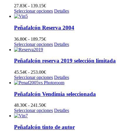
115.00€
27.83
€
-
139.15
€
Rango
Seleccionar opciones
de
Detalles
precios:
desde
27.83€
Peñafalcón Reserva 2004
hasta
139.15€
36.80
€
-
189.75
€
Rango
Seleccionar opciones
de
Detalles
precios:
desde
36.80€
Peñafalcón reserva 2019 selección limitada
hasta
189.75€
45.54
€
-
253.00
€
Rango
Seleccionar opciones
de
Detalles
precios:
desde
45.54€
Peñafalcón Vendimia seleccionada
hasta
253.00€
48.30
€
-
241.50
€
Rango
Seleccionar opciones
de
Detalles
precios:
desde
48.30€
Peñafalcón tinto de autor