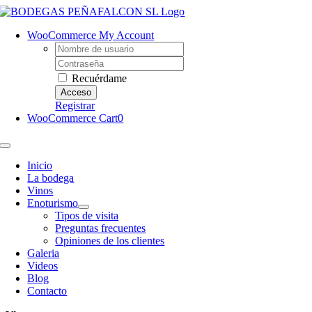
Saltar
al
WooCommerce My Account
contenido
Username:
Contraseña
Recuérdame
Registrar
WooCommerce Cart
0
Toggle
Navigation
Inicio
La bodega
Vinos
Enoturismo
Tipos de visita
Preguntas frecuentes
Opiniones de los clientes
Galeria
Videos
Blog
Contacto