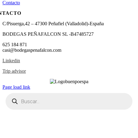
Contacto
NTACTO
C/Pisuerga,42 – 47300 Peñafiel (Valladolid)-España
BODEGAS PEÑAFALCON SL -B47485727
625 184 871
casi@bodegaspenafalcon.com
Linkedin
Trip advisor
Page load link
Búsqueda
de
productos
Ir
a
Arriba