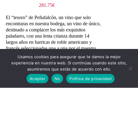
281.75
€
El “tesoro” de Peñafalcón, un vino que solo
encontraras en nuestra bodega, un vino de único,
destinado a complacer los más exquisitos
paladares, con una lenta crianza durante 14
largos años en barricas de roble americano y
francés seleccionadas una a una por el maestro
elaborador Casimiro Marcos, y posteriormente
Usamos cookies para asegurar que te damos la mejor
con otro periodo de reposo en botella, se presenta
experiencia en nuestra web. Si continúas usando este sitio,
un vino intenso y complejo como si el paso del
asumiremos que estás de acuerdo con ello.
tiempo no le hubiese afectado, ofreciendo
Aceptar
No
Política de privacidad
VER OFERTAS
multitud de matices que lo convierten en algo
diferente a todo lo que hayas probado
anteriormente, elegante, atractivo, curado, sedoso
y amable, un vino que jamás olvidarás.
Añadir al carrito
Detalles