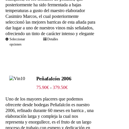
posteriormente ha sido fermentada a bajas
temperaturas a gusto del maestro elaborador
Casimiro Marcos, el cual posteriormente
seleccionó las mejores barricas de esta añada para
dar lugar a uno de nuestros vinos más señalados,
ofreciendo un tinto de carácter intenso y elegante
Seleccionar
Detalles
opciones
Peñafalcón 2006
Rango
75.90
€
-
379.50
€
de
precios:
Uno de los mayores placeres que podemos
desde
ofrecerte desde bodegas Peñafalcón es nuestro
75.90€
2006, refinado durante 60 meses en barrica , una
hasta
elaboración larga y compleja la cual nos
379.50€
representa y enorgullece, es el fruto de un largo
proceso de trabajo con esmero y dedicación en