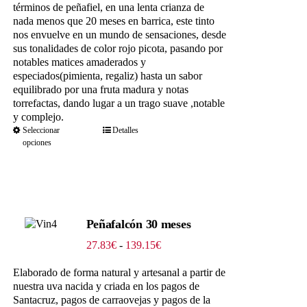
115.00€
términos de peñafiel, en una lenta crianza de
nada menos que 20 meses en barrica, este tinto
nos envuelve en un mundo de sensaciones, desde
sus tonalidades de color rojo picota, pasando por
notables matices amaderados y
especiados(pimienta, regaliz) hasta un sabor
equilibrado por una fruta madura y notas
torrefactas, dando lugar a un trago suave ,notable
y complejo.
Seleccionar
Detalles
opciones
Peñafalcón 30 meses
Rango
27.83
€
-
139.15
€
de
precios:
Elaborado de forma natural y artesanal a partir de
desde
nuestra uva nacida y criada en los pagos de
27.83€
Santacruz, pagos de carraovejas y pagos de la