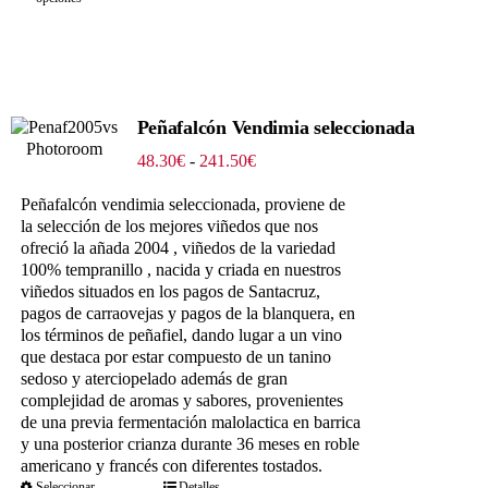
Peñafalcón Vendimia seleccionada
Rango
48.30
€
-
241.50
€
de
precios:
Peñafalcón vendimia seleccionada, proviene de
desde
la selección de los mejores viñedos que nos
48.30€
ofreció la añada 2004 , viñedos de la variedad
hasta
100% tempranillo , nacida y criada en nuestros
241.50€
viñedos situados en los pagos de Santacruz,
pagos de carraovejas y pagos de la blanquera, en
los términos de peñafiel, dando lugar a un vino
que destaca por estar compuesto de un tanino
sedoso y aterciopelado además de gran
complejidad de aromas y sabores, provenientes
de una previa fermentación malolactica en barrica
y una posterior crianza durante 36 meses en roble
americano y francés con diferentes tostados.
Seleccionar
Detalles