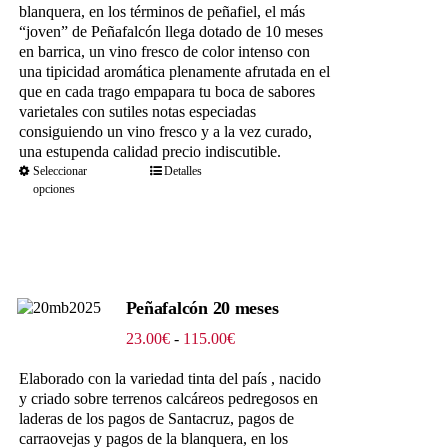
hasta
blanquera, en los términos de peñafiel, el más
63.25€
“joven” de Peñafalcón llega dotado de 10 meses
en barrica, un vino fresco de color intenso con
una tipicidad aromática plenamente afrutada en el
que en cada trago empapara tu boca de sabores
varietales con sutiles notas especiadas
consiguiendo un vino fresco y a la vez curado,
una estupenda calidad precio indiscutible.
Seleccionar
Detalles
opciones
Peñafalcón 20 meses
Rango
23.00
€
-
115.00
€
de
precios:
Elaborado con la variedad tinta del país , nacido
desde
y criado sobre terrenos calcáreos pedregosos en
23.00€
laderas de los pagos de Santacruz, pagos de
hasta
carraovejas y pagos de la blanquera, en los