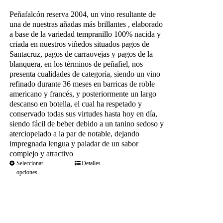
de
precios:
Peñafalcón reserva 2004, un vino resultante de
desde
una de nuestras añadas más brillantes , elaborado
36.80€
a base de la variedad tempranillo 100% nacida y
hasta
criada en nuestros viñedos situados
pagos de
189.75€
Santacruz, pagos de carraovejas y pagos de la
blanquera, en los términos de peñafiel, nos
presenta cualidades de categoría, siendo un vino
refinado durante 36 meses en barricas de roble
americano y francés, y posteriormente un largo
descanso en botella, el cual ha respetado y
conservado todas sus virtudes hasta hoy en día,
siendo fácil de beber debido a un tanino sedoso y
aterciopelado a la par de notable, dejando
impregnada lengua y paladar de un sabor
complejo y atractivo
Seleccionar
Detalles
opciones