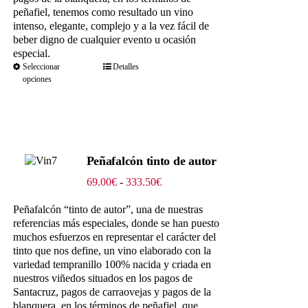
peñafiel, tenemos como resultado un vino
intenso, elegante, complejo y a la vez fácil de
beber digno de cualquier evento u ocasión
especial.
Seleccionar
Detalles
opciones
Peñafalcón tinto de autor
Rango
69.00
€
-
333.50
€
de
precios:
Peñafalcón “tinto de autor”, una de nuestras
desde
referencias más especiales, donde se han puesto
69.00€
muchos esfuerzos en representar el carácter del
hasta
tinto que nos define, un vino elaborado con la
333.50€
variedad tempranillo 100% nacida y criada en
nuestros viñedos situados en los pagos de
Santacruz, pagos de carraovejas y pagos de la
blanquera, en los términos de peñafiel, que