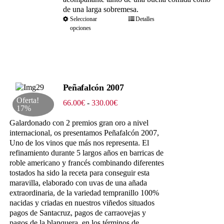
de una larga sobremesa.
Seleccionar
Detalles
opciones
Peñafalcón 2007
Oferta!
Rango
66.00
€
-
330.00
€
17%
de
precios:
Galardonado con 2 premios gran oro a nivel
desde
internacional, os presentamos Peñafalcón 2007,
66.00€
Uno de los vinos que más nos representa. El
hasta
refinamiento durante 5 largos años en barricas de
330.00€
roble americano y francés combinando diferentes
tostados ha sido la receta para conseguir esta
maravilla, elaborado con uvas de una añada
extraordinaria, de la variedad tempranillo 100%
nacidas y criadas en nuestros viñedos situados
pagos de Santacruz, pagos de carraovejas y
pagos de la blanquera, en los términos de