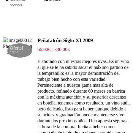
opciones
Peñafalcón Siglo XI 2009
Oferta!
Rango
66.00
€
-
330.00
€
17%
de
precios:
Elaborado con nuestras mejores uvas, Es un vino
desde
al que se le ha sabido sacar el máximo partido de
66.00€
la tempranillo; es la mayor demostración del
hasta
trabajo bien hecho con esta variedad.
330.00€
Perteneciente a nuestra gama mas alta de
producto, refinado durante 60 meses en barrica
con la máxima atención y su posterior descanso
en botella, tenemos como resultado, un vino sutil,
pero delicado, listo para beber, aunque debido a
su acidez y graduación puede mantenerse vivo
durante los próximos años. Una apuesta segura a
la hora de la compra. Incita a beber como
acompañante tanto de una buena comida como