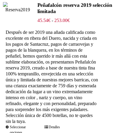
Peñafalcón reserva 2019 selección
limitada
Rango
45.54
€
-
253.00
€
de
precios:
Después de ser 2019 una añada calificada como
desde
excelente en ribera del Duero, nacida y criada en
45.54€
los pagos de Santacruz, pagos de carraovejas y
hasta
pagos de la blanquera, en los términos de
253.00€
peñafiel, hemos querido ir más allá con esta
sublime elaboración, os presentamos Peñafalcón
reserva 2019, creado a base de nuestra tinta fina
100% tempranillo, envejecida en una selección
única y limitada de nuestras mejores barricas, con
una crianza exactamente de 759 días y esmerada
dedicación da lugar a un vino extremadamente
intenso en color , nariz y cuerpo, un vino
refinado, elegante y con personalidad, preparado
para sorprender los más exigentes paladares.
Selección única de 4500 botellas, no te quedes
sin la tuya.
Seleccionar
Detalles
opciones