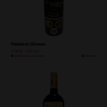
Peñafalcón 30 meses
Rango
27.83
€
-
139.15
€
de
Seleccionar opciones
Detalles
precios:
desde
27.83€
hasta
139.15€