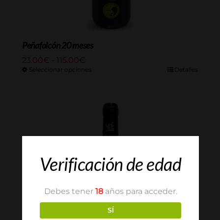
Peñafalcón 20 meses
Rango
23.00
€
-
115.00
€
de
Seleccionar opciones
Detalles
precios:
desde
23.00€
hasta
115.00€
Verificación de edad
Debes tener
18
años para acceder.
SÍ