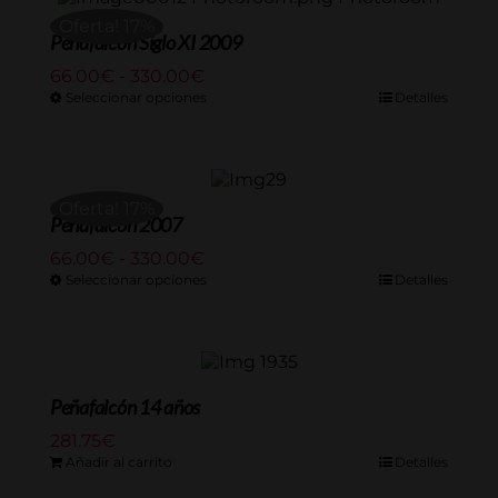
Oferta! 17%
Peñafalcón Siglo XI 2009
Rango
66.00
€
-
330.00
€
de
Seleccionar opciones
Detalles
precios:
desde
66.00€
hasta
Oferta! 17%
330.00€
Peñafalcón 2007
Rango
66.00
€
-
330.00
€
de
Seleccionar opciones
Detalles
precios:
desde
66.00€
hasta
330.00€
Peñafalcón 14 años
281.75
€
Añadir al carrito
Detalles