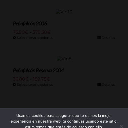
Peñafalcón 2006
Rango
75.90
€
-
379.50
€
de
Seleccionar opciones
Detalles
precios:
desde
75.90€
hasta
379.50€
Peñafalcón Reserva 2004
Rango
36.80
€
-
189.75
€
de
Seleccionar opciones
Detalles
precios:
desde
36.80€
hasta
189.75€
Usamos cookies para asegurar que te damos la mejor
experiencia en nuestra web. Si continúas usando este sitio,
asumiremos que estás de acuerdo con ello.