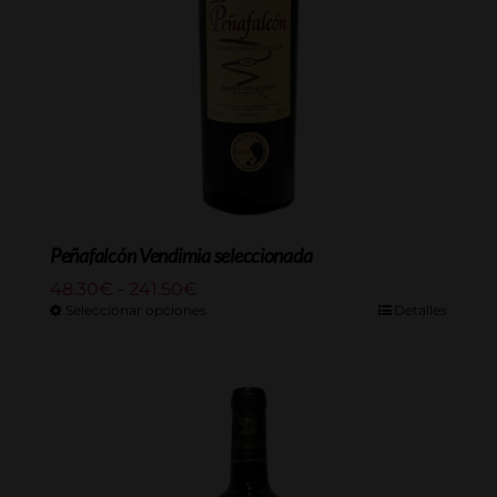
Peñafalcón Vendimia seleccionada
Rango
48.30
€
-
241.50
€
de
Seleccionar opciones
Detalles
precios:
desde
48.30€
hasta
241.50€