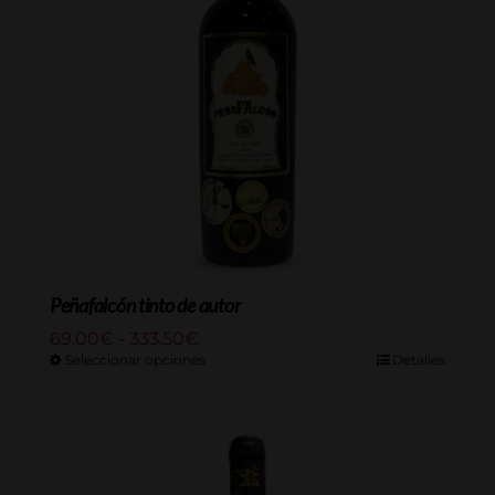
Peñafalcón tinto de autor
Rango
69.00
€
-
333.50
€
de
Seleccionar opciones
Detalles
precios:
desde
69.00€
hasta
333.50€