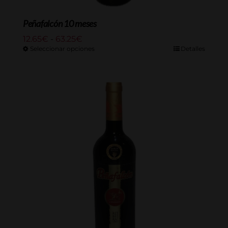
Peñafalcón 10 meses
Rango
12.65
€
-
63.25
€
de
Seleccionar opciones
Detalles
precios:
desde
12.65€
hasta
63.25€