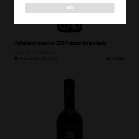
NO
Peñafalcón reserva 2019 selección limitada
Rango
45.54
€
-
253.00
€
de
Seleccionar opciones
Detalles
precios:
desde
45.54€
hasta
253.00€