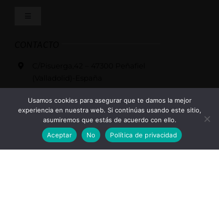
Toggle
Formas de pago
Navigation
Inicio
CONTACTO
Condiciones de venta
C/Pisuerga,42 – 47300 Peñafiel
La bodega
(Valladolid)-España
Política de privacidad
BODEGAS PEÑAFALCON SL -
Usamos cookies para asegurar que te damos la mejor
Vinos
B47485727
experiencia en nuestra web. Si continúas usando este sitio,
asumiremos que estás de acuerdo con ello.
Condiciones de uso
625 184 871
VER OFERTAS
Aceptar
No
Política de privacidad
Enoturismo
casi@bodegaspenafalcon.com
Ley de cookies
Linkedin
Galeria
Trip advisor
Mapa del sitio
Videos