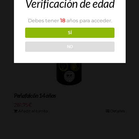
Verificación de edad
Debes tener
18
años para acceder.
SÍ
NO
Peñafalcón 14 años
281.75
€
Añadir al carrito
Detalles